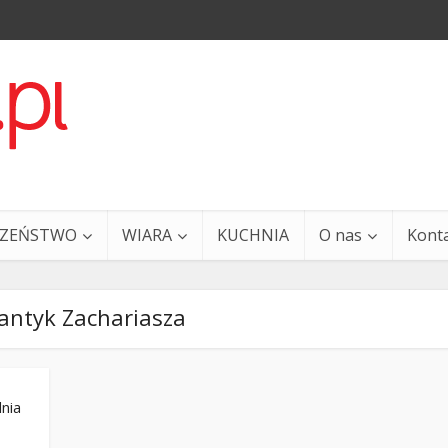
CZEŃSTWO
WIARA
KUCHNIA
O nas
Kont
antyk Zachariasza
dnia
a i Ty – 29 grudnia
Ewangelia i Ty – 27 grud