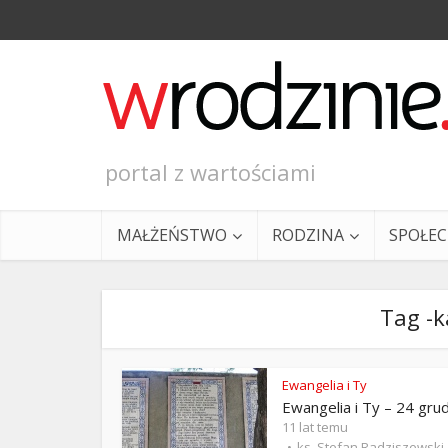
portal z wartościami
MAŁŻEŃSTWO
RODZINA
SPOŁE
Tag -k
Ewangelia i Ty
Ewangelia i Ty – 24 gru
Ewangeli
11 lat temu
ks. Stefan Radziszewski