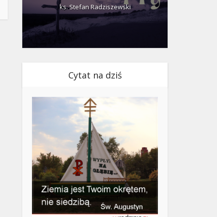
ks. Stefan Radziszewski
ks.
Cytat na dziś