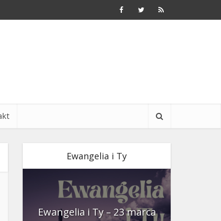
akt
Ewangelia i Ty
nia
Ewangelia i Ty – 23 marca
Ewangeli