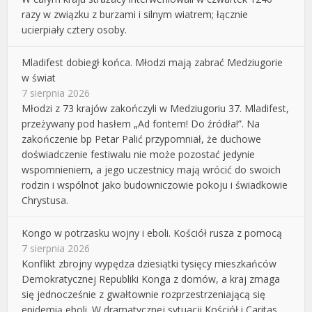
razy w związku z burzami i silnym wiatrem; łącznie
ucierpiały cztery osoby.
Mladifest dobiegł końca. Młodzi mają zabrać Medziugorie
w świat
7 sierpnia 2026
Młodzi z 73 krajów zakończyli w Medziugoriu 37. Mladifest,
przeżywany pod hasłem „Ad fontem! Do źródła!”. Na
zakończenie bp Petar Palić przypomniał, że duchowe
doświadczenie festiwalu nie może pozostać jedynie
wspomnieniem, a jego uczestnicy mają wrócić do swoich
rodzin i wspólnot jako budowniczowie pokoju i świadkowie
Chrystusa.
Kongo w potrzasku wojny i eboli. Kościół rusza z pomocą
7 sierpnia 2026
Konflikt zbrojny wypędza dziesiątki tysięcy mieszkańców
Demokratycznej Republiki Konga z domów, a kraj zmaga
się jednocześnie z gwałtownie rozprzestrzeniającą się
epidemią eboli. W dramatycznej sytuacji Kościół i Caritas