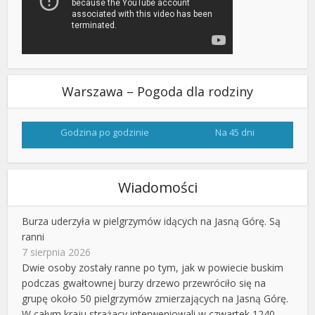
Warszawa – Pogoda dla rodziny
Godzina po godzinie
Na 45 dni
Wiadomości
Burza uderzyła w pielgrzymów idących na Jasną Górę. Są
ranni
7 sierpnia 2026
Dwie osoby zostały ranne po tym, jak w powiecie buskim
podczas gwałtownej burzy drzewo przewróciło się na
grupę około 50 pielgrzymów zmierzających na Jasną Górę.
W całym kraju strażacy interweniowali w czwartek 1240