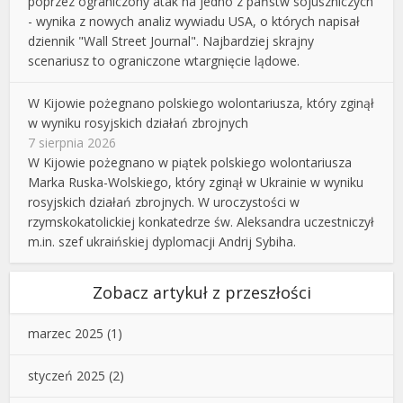
poprzez ograniczony atak na jedno z państw sojuszniczych
- wynika z nowych analiz wywiadu USA, o których napisał
dziennik "Wall Street Journal". Najbardziej skrajny
scenariusz to ograniczone wtargnięcie lądowe.
W Kijowie pożegnano polskiego wolontariusza, który zginął
w wyniku rosyjskich działań zbrojnych
7 sierpnia 2026
W Kijowie pożegnano w piątek polskiego wolontariusza
Marka Ruska-Wolskiego, który zginął w Ukrainie w wyniku
rosyjskich działań zbrojnych. W uroczystości w
rzymskokatolickiej konkatedrze św. Aleksandra uczestniczył
m.in. szef ukraińskiej dyplomacji Andrij Sybiha.
Zobacz artykuł z przeszłości
marzec 2025
(1)
styczeń 2025
(2)