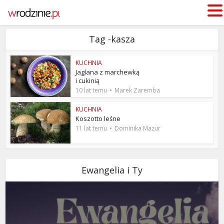
Tag -kasza
KUCHNIA
Jaglana z marchewką
i cukinią
10 lat temu
Marek Zaremba
KUCHNIA
Koszotto leśne
11 lat temu
Dominika Mazur
Ewangelia i Ty