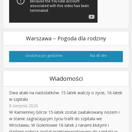
Warszawa – Pogoda dla rodziny
Godzina po godzinie
Na 45 dni
Wiadomości
Dwa ataki na nastolatków. 15-latek walczy o życie, 16-latek
w szpitalu
8 sierpnia 2026
W Kamiennej Górze 15-latek został zaatakowany nożem i
w stanie zagrażającym życiu trafił do szpitala we
Wrocławiu. W Goleniowie 16-latek z ranami kłutymi i
śladami pobicia został przetransportowany do szpitala w