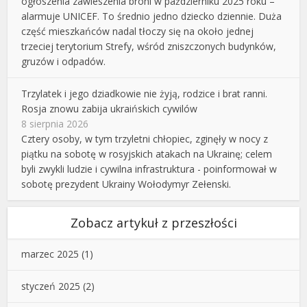
ogłoszenia zawieszenia broni w październiku 2025 roku –
alarmuje UNICEF. To średnio jedno dziecko dziennie. Duża
część mieszkańców nadal tłoczy się na około jednej
trzeciej terytorium Strefy, wśród zniszczonych budynków,
gruzów i odpadów.
Trzylatek i jego dziadkowie nie żyją, rodzice i brat ranni.
Rosja znowu zabija ukraińskich cywilów
8 sierpnia 2026
Cztery osoby, w tym trzyletni chłopiec, zginęły w nocy z
piątku na sobotę w rosyjskich atakach na Ukrainę; celem
byli zwykli ludzie i cywilna infrastruktura - poinformował w
sobotę prezydent Ukrainy Wołodymyr Zełenski.
Zobacz artykuł z przeszłości
marzec 2025
(1)
styczeń 2025
(2)