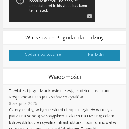
Warszawa – Pogoda dla rodziny
Godzina po godzinie
Na 45 dni
Wiadomości
Trzylatek i jego dziadkowie nie żyją, rodzice i brat ranni.
Rosja znowu zabija ukraińskich cywilów
8 sierpnia 2026
Cztery osoby, w tym trzyletni chłopiec, zginęły w nocy z
piątku na sobotę w rosyjskich atakach na Ukrainę; celem
byli zwykli ludzie i cywilna infrastruktura - poinformował w
sobotę prezydent Ukrainy Wołodymyr Zełenski.