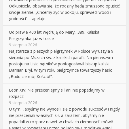
Odkupiciela, obawia się, że rodziny będą zmuszone opuścić
swoje ziemie. „Chcemy żyć w pokoju, sprawiedliwości i
godności” – apeluje.
Od prawie 400 lat wędrują do Maryi. 389. Kaliska
Pielgrzymka już w trasie
9 sierpnia 2026
Najstarsza z pieszych pielgrzymek w Polsce wyruszyła 9
sierpnia po Mszach św. z kaliskich parafii. Na pierwszym
postoju na Lisie pątników pobłogosławił biskup kaliski
Damian Bryl. W tym roku pielgrzymce towarzyszy hasło
„Budujcie mój Kościół”.
Leon XIV: Nie przeceniajmy sił ani nie popadajmy w
rozpacz
9 sierpnia 2026
O tym, „abyśmy nie wynosili się z powodu sukcesów i nigdy
nie przeceniali własnych sił, a zarazem, abyśmy nie
popadali w rozpacz nawet w chwilach ciemności” mówił
Papież w rozważaniu przed południową modlitwą Anioł