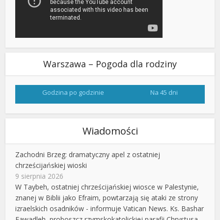
Warszawa – Pogoda dla rodziny
Godzina po godzinie
Na 45 dni
Wiadomości
Zachodni Brzeg: dramatyczny apel z ostatniej
chrześcijańskiej wioski
9 sierpnia 2026
W Taybeh, ostatniej chrześcijańskiej wiosce w Palestynie,
znanej w Biblii jako Efraim, powtarzają się ataki ze strony
izraelskich osadników - informuje Vatican News. Ks. Bashar
Fawadleh, proboszcz rzymskokatolickiej parafii Chrystusa