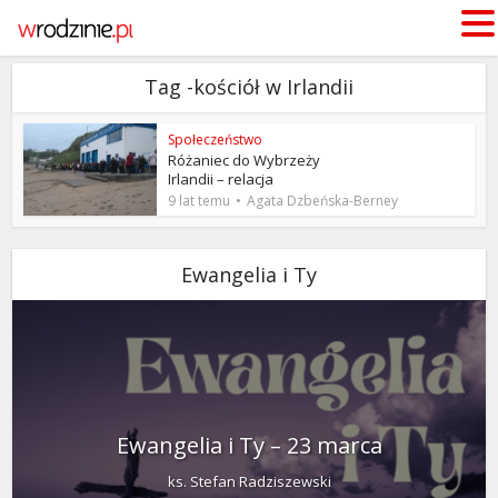
Tag -kościół w Irlandii
Społeczeństwo
Różaniec do Wybrzeży
Irlandii – relacja
9 lat temu
Agata Dzbeńska-Berney
Ewangelia i Ty
Ewangelia i Ty – 23 marca
ks. Stefan Radziszewski