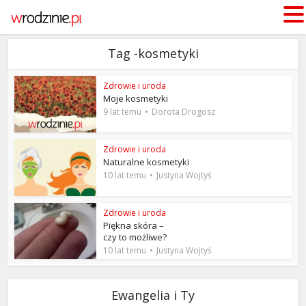
Tag -kosmetyki
Zdrowie i uroda
Moje kosmetyki
9 lat temu
Dorota Drogosz
Zdrowie i uroda
Naturalne kosmetyki
10 lat temu
Justyna Wojtyś
Zdrowie i uroda
Piękna skóra –
czy to możliwe?
10 lat temu
Justyna Wojtyś
Ewangelia i Ty