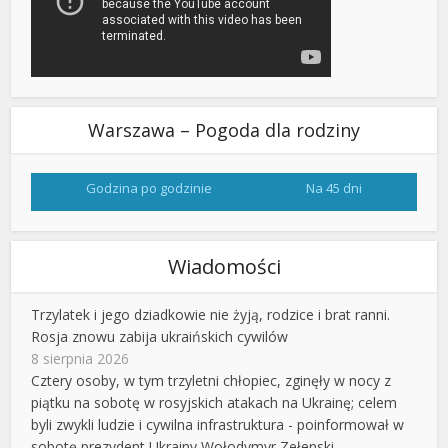
Warszawa – Pogoda dla rodziny
Godzina po godzinie
Na 45 dni
Wiadomości
Trzylatek i jego dziadkowie nie żyją, rodzice i brat ranni.
Rosja znowu zabija ukraińskich cywilów
8 sierpnia 2026
Cztery osoby, w tym trzyletni chłopiec, zginęły w nocy z
piątku na sobotę w rosyjskich atakach na Ukrainę; celem
byli zwykli ludzie i cywilna infrastruktura - poinformował w
sobotę prezydent Ukrainy Wołodymyr Zełenski.