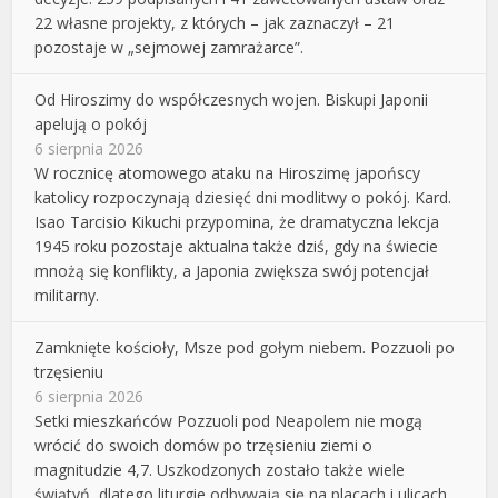
22 własne projekty, z których – jak zaznaczył – 21
pozostaje w „sejmowej zamrażarce”.
Od Hiroszimy do współczesnych wojen. Biskupi Japonii
apelują o pokój
6 sierpnia 2026
W rocznicę atomowego ataku na Hiroszimę japońscy
katolicy rozpoczynają dziesięć dni modlitwy o pokój. Kard.
Isao Tarcisio Kikuchi przypomina, że dramatyczna lekcja
1945 roku pozostaje aktualna także dziś, gdy na świecie
mnożą się konflikty, a Japonia zwiększa swój potencjał
militarny.
Zamknięte kościoły, Msze pod gołym niebem. Pozzuoli po
trzęsieniu
6 sierpnia 2026
Setki mieszkańców Pozzuoli pod Neapolem nie mogą
wrócić do swoich domów po trzęsieniu ziemi o
magnitudzie 4,7. Uszkodzonych zostało także wiele
świątyń, dlatego liturgie odbywają się na placach i ulicach,