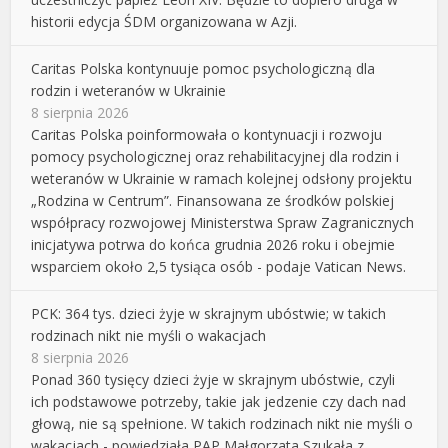
historii edycja ŚDM organizowana w Azji.
Caritas Polska kontynuuje pomoc psychologiczną dla
rodzin i weteranów w Ukrainie
8 sierpnia 2026
Caritas Polska poinformowała o kontynuacji i rozwoju
pomocy psychologicznej oraz rehabilitacyjnej dla rodzin i
weteranów w Ukrainie w ramach kolejnej odsłony projektu
„Rodzina w Centrum”. Finansowana ze środków polskiej
współpracy rozwojowej Ministerstwa Spraw Zagranicznych
inicjatywa potrwa do końca grudnia 2026 roku i obejmie
wsparciem około 2,5 tysiąca osób - podaje Vatican News.
PCK: 364 tys. dzieci żyje w skrajnym ubóstwie; w takich
rodzinach nikt nie myśli o wakacjach
8 sierpnia 2026
Ponad 360 tysięcy dzieci żyje w skrajnym ubóstwie, czyli
ich podstawowe potrzeby, takie jak jedzenie czy dach nad
głową, nie są spełnione. W takich rodzinach nikt nie myśli o
wakacjach - powiedziała PAP Małgorzata Szukała z