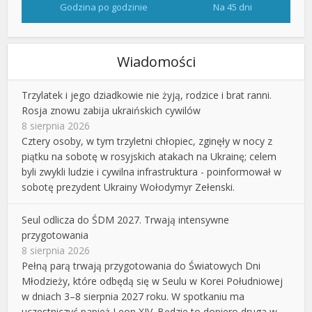
Godzina po godzinie
Na 45 dni
Wiadomości
Trzylatek i jego dziadkowie nie żyją, rodzice i brat ranni.
Rosja znowu zabija ukraińskich cywilów
8 sierpnia 2026
Cztery osoby, w tym trzyletni chłopiec, zginęły w nocy z
piątku na sobotę w rosyjskich atakach na Ukrainę; celem
byli zwykli ludzie i cywilna infrastruktura - poinformował w
sobotę prezydent Ukrainy Wołodymyr Zełenski.
Seul odlicza do ŚDM 2027. Trwają intensywne
przygotowania
8 sierpnia 2026
Pełną parą trwają przygotowania do Światowych Dni
Młodzieży, które odbędą się w Seulu w Korei Południowej
w dniach 3–8 sierpnia 2027 roku. W spotkaniu ma
uczestniczyć papież Leon XIV. Będzie to dopiero druga w