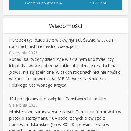
Godzina po godzinie
Na 45 dni
Wiadomości
PCK: 364 tys. dzieci żyje w skrajnym ubóstwie; w takich
rodzinach nikt nie myśli o wakacjach
8 sierpnia 2026
Ponad 360 tysięcy dzieci żyje w skrajnym ubóstwie, czyli
ich podstawowe potrzeby, takie jak jedzenie czy dach nad
głową, nie są spełnione. W takich rodzinach nikt nie myśli o
wakacjach - powiedziała PAP Małgorzata Szukała z
Polskiego Czerwonego Krzyża.
104 podejrzanych o związki z Państwem Islamskim
8 sierpnia 2026
Ministerstwo spraw wewnętrznych Turcji poinformowało w
piątek o zatrzymaniu 104 podejrzanych o związki z
Państwem Islamskim (IS) w 30 z 81 prowincji kraju w
ramach skoordynowanych działań żandarmerii i