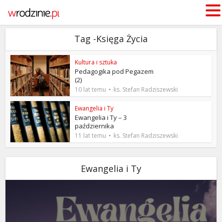
Tag -Księga Życia
Kultura i sztuka
Pedagogika pod Pegazem
(2)
10 lat temu
ks. Stefan Radziszewski
Ewangelia i Ty
Ewangelia i Ty – 3
października
11 lat temu
ks. Stefan Radziszewski
Ewangelia i Ty