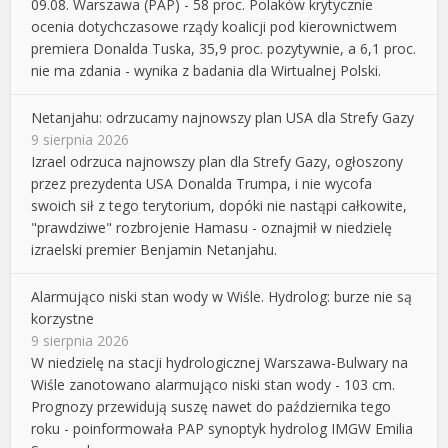
09.08. Warszawa (PAP) - 58 proc. Polaków krytycznie
ocenia dotychczasowe rządy koalicji pod kierownictwem
premiera Donalda Tuska, 35,9 proc. pozytywnie, a 6,1 proc.
nie ma zdania - wynika z badania dla Wirtualnej Polski.
Netanjahu: odrzucamy najnowszy plan USA dla Strefy Gazy
9 sierpnia 2026
Izrael odrzuca najnowszy plan dla Strefy Gazy, ogłoszony
przez prezydenta USA Donalda Trumpa, i nie wycofa
swoich sił z tego terytorium, dopóki nie nastąpi całkowite,
"prawdziwe" rozbrojenie Hamasu - oznajmił w niedzielę
izraelski premier Benjamin Netanjahu.
Alarmująco niski stan wody w Wiśle. Hydrolog: burze nie są
korzystne
9 sierpnia 2026
W niedzielę na stacji hydrologicznej Warszawa-Bulwary na
Wiśle zanotowano alarmująco niski stan wody - 103 cm.
Prognozy przewidują suszę nawet do października tego
roku - poinformowała PAP synoptyk hydrolog IMGW Emilia