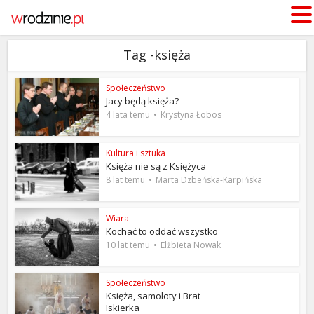
Tag -księża
Społeczeństwo
Jacy będą księża?
4 lata temu
Krystyna Łobos
Kultura i sztuka
Księża nie są z Księżyca
8 lat temu
Marta Dzbeńska-Karpińska
Wiara
Kochać to oddać wszystko
10 lat temu
Elżbieta Nowak
Społeczeństwo
Księża, samoloty i Brat
Iskierka