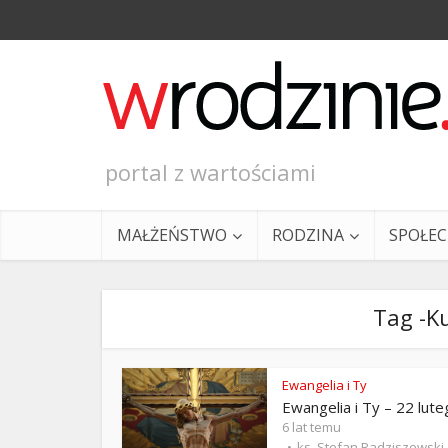
portal z wartościami
MAŁŻEŃSTWO
RODZINA
SPOŁE
Tag -K
Ewangelia i Ty
Ewangelia i Ty – 22 lut
Ewangeli
6 lat temu
ks. Stefan Radziszewski