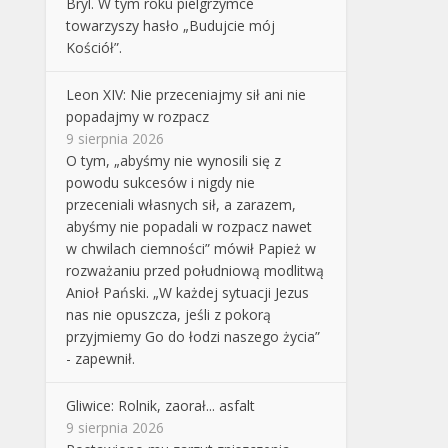
Bryl. W tym roku pielgrzymce
towarzyszy hasło „Budujcie mój
Kościół”.
Leon XIV: Nie przeceniajmy sił ani nie
popadajmy w rozpacz
9 sierpnia 2026
O tym, „abyśmy nie wynosili się z
powodu sukcesów i nigdy nie
przeceniali własnych sił, a zarazem,
abyśmy nie popadali w rozpacz nawet
w chwilach ciemności” mówił Papież w
rozważaniu przed południową modlitwą
Anioł Pański. „W każdej sytuacji Jezus
nas nie opuszcza, jeśli z pokorą
przyjmiemy Go do łodzi naszego życia”
- zapewnił.
Gliwice: Rolnik, zaorał... asfalt
9 sierpnia 2026