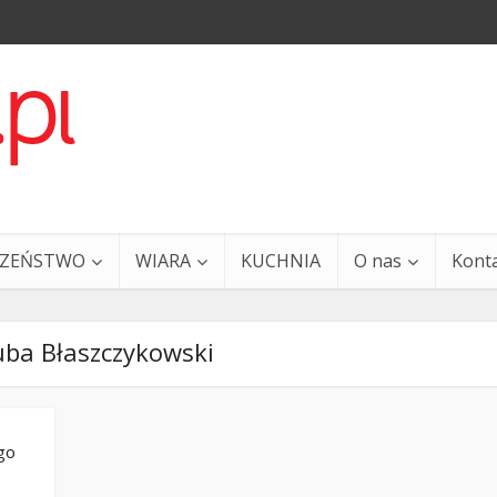
CZEŃSTWO
WIARA
KUCHNIA
O nas
Kont
uba Błaszczykowski
ego
a i Ty – 29 grudnia
Ewangelia i Ty – 27 grud