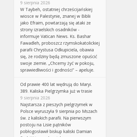
9 sierpnia 2026
W Taybeh, ostatniej chrześcijańskiej
wiosce w Palestynie, znanej w Biblii
jako Efraim, powtarzają się ataki ze
strony izraelskich osadników -
informuje Vatican News. Ks. Bashar
Fawadleh, proboszcz rzymskokatolickiej
parafii Chrystusa Odkupiciela, obawia
się, że rodziny będą zmuszone opuścić
swoje ziemie. „Chcemy żyć w pokoju,
sprawiedliwości i godności” – apeluje.
Od prawie 400 lat wędrują do Maryi.
389. Kaliska Pielgrzymka już w trasie
9 sierpnia 2026
Najstarsza z pieszych pielgrzymek w
Polsce wyruszyła 9 sierpnia po Mszach
św. z kaliskich parafii. Na pierwszym
postoju na Lisie pątników
pobłogosławił biskup kaliski Damian