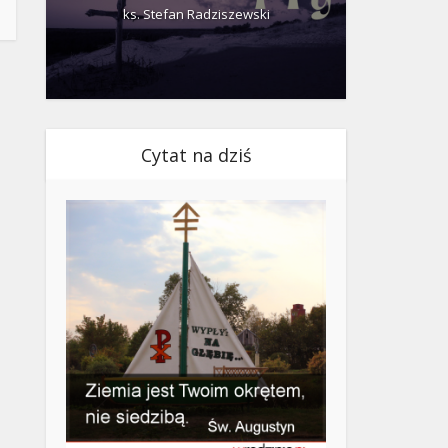
ks. Stefan Radziszewski
ks.
Cytat na dziś