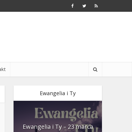
akt
Ewangelia i Ty
nia
Ewangelia i Ty – 23 marca
Ewangeli