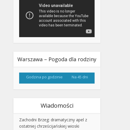
Warszawa – Pogoda dla rodziny
Godzina po godzinie
Na 45 dni
Wiadomości
Zachodni Brzeg: dramatyczny apel z
ostatniej chrześcijańskiej wioski