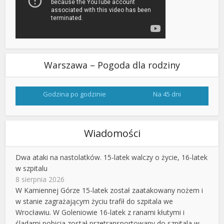
Warszawa – Pogoda dla rodziny
Godzina po godzinie
Na 45 dni
Wiadomości
Dwa ataki na nastolatków. 15-latek walczy o życie, 16-latek
w szpitalu
8 sierpnia 2026
W Kamiennej Górze 15-latek został zaatakowany nożem i
w stanie zagrażającym życiu trafił do szpitala we
Wrocławiu. W Goleniowie 16-latek z ranami kłutymi i
śladami pobicia został przetransportowany do szpitala w