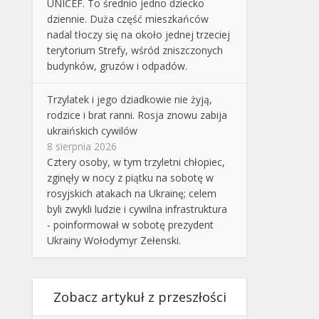
UNICEF. To średnio jedno dziecko
dziennie. Duża część mieszkańców
nadal tłoczy się na około jednej trzeciej
terytorium Strefy, wśród zniszczonych
budynków, gruzów i odpadów.
Trzylatek i jego dziadkowie nie żyją,
rodzice i brat ranni. Rosja znowu zabija
ukraińskich cywilów
8 sierpnia 2026
Cztery osoby, w tym trzyletni chłopiec,
zginęły w nocy z piątku na sobotę w
rosyjskich atakach na Ukrainę; celem
byli zwykli ludzie i cywilna infrastruktura
- poinformował w sobotę prezydent
Ukrainy Wołodymyr Zełenski.
Zobacz artykuł z przeszłości