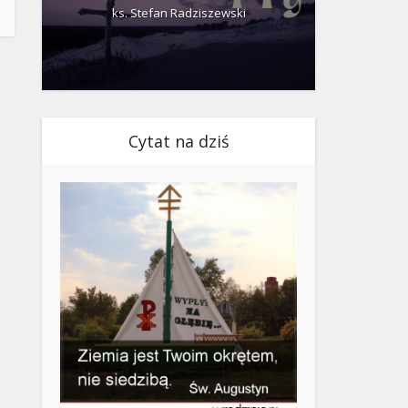
ks. Stefan Radziszewski
ks.
Cytat na dziś