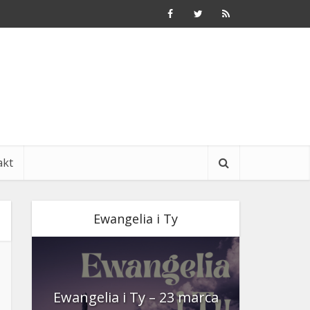
akt
Ewangelia i Ty
nia
Ewangelia i Ty – 23 marca
Ewangeli