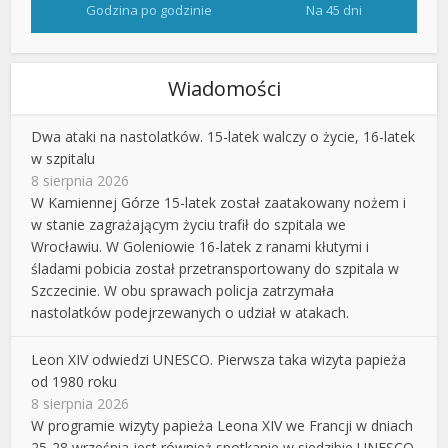
Godzina po godzinie
Na 45 dni
Wiadomości
Dwa ataki na nastolatków. 15-latek walczy o życie, 16-latek
w szpitalu
8 sierpnia 2026
W Kamiennej Górze 15-latek został zaatakowany nożem i
w stanie zagrażającym życiu trafił do szpitala we
Wrocławiu. W Goleniowie 16-latek z ranami kłutymi i
śladami pobicia został przetransportowany do szpitala w
Szczecinie. W obu sprawach policja zatrzymała
nastolatków podejrzewanych o udział w atakach.
Leon XIV odwiedzi UNESCO. Pierwsza taka wizyta papieża
od 1980 roku
8 sierpnia 2026
W programie wizyty papieża Leona XIV we Francji w dniach
25-28 września jest również spotkanie w siedzibie UNESCO