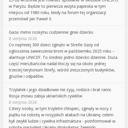
w Paryżu. Będzie to pierwsza wizyta papieska w tym
miejscu od 1980 roku, kiedy na forum tej organizacji
przemówił Jan Paweł II.
Gaza: mimo rozejmu codziennie ginie dziecko
8 sierpnia 2026
Co najmniej 300 dzieci zginęło w Strefie Gazy od
ogłoszenia zawieszenia broni w październiku 2025 roku –
alarmuje UNICEF. To średnio jedno dziecko dziennie. Duża
część mieszkańców nadal tłoczy się na około jednej
trzeciej terytorium Strefy, wśród zniszczonych budynków,
gruzów i odpadów.
Trzylatek i jego dziadkowie nie żyją, rodzice i brat ranni.
Rosja znowu zabija ukraińskich cywilów
8 sierpnia 2026
Cztery osoby, w tym trzyletni chłopiec, zginęły w nocy z
piątku na sobotę w rosyjskich atakach na Ukrainę; celem
byli zwykli ludzie i cywilna infrastruktura - poinformował w
sobotę prezydent Ukrainy Wołodymyr Zełenski.