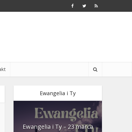
akt
Ewangelia i Ty
nia
Ewangelia i Ty – 23 marca
Ewangeli