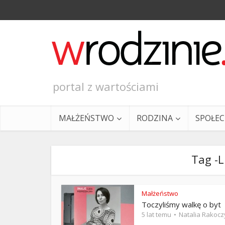
portal z wartościami
MAŁŻEŃSTWO
RODZINA
SPOŁE
Tag -L
Małżeństwo
Toczyliśmy walkę o byt
Ewangeli
5 lat temu
Natalia Rakocz