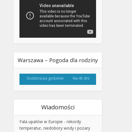
Warszawa – Pogoda dla rodziny
Godzina po godzinie
Na 45 dni
Wiadomości
Fala upałów w Europie - rekordy
temperatur, niedobory wody i pożary