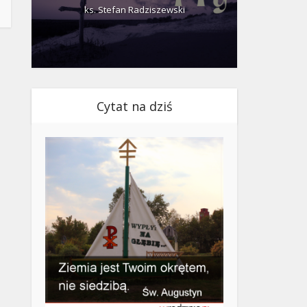
ks. Stefan Radziszewski
ks.
Cytat na dziś