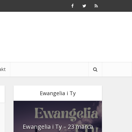
akt
Ewangelia i Ty
nia
Ewangelia i Ty – 23 marca
Ewangeli