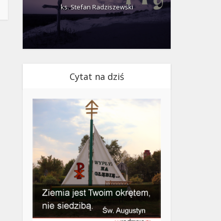
ks. Stefan Radziszewski
ks.
Cytat na dziś