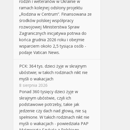
rodzin i weteranów w Ukrainie w
ramach kolejnej odsłony projektu
„Rodzina w Centrum”. Finansowana ze
środków polskiej współpracy
rozwojowej Ministerstwa Spraw
Zagranicznych inicjatywa potrwa do
końca grudnia 2026 roku i obejmie
wsparciem około 2,5 tysiąca osób -
podaje Vatican News.
PCK: 364 tys. dzieci żyje w skrajnym
ubóstwie; w takich rodzinach nikt nie
myśli o wakacjach
8 sierpnia 2026
Ponad 360 tysięcy dzieci żyje w
skrajnym ubóstwie, czyli ich
podstawowe potrzeby, takie jak
jedzenie czy dach nad głową, nie są
spełnione. W takich rodzinach nikt nie
myśli o wakacjach - powiedziała PAP
Małgorzata Szukała z Polskiego