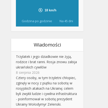
Godzina po godzinie
Na 45 dni
Wiadomości
Trzylatek i jego dziadkowie nie żyją,
rodzice i brat ranni. Rosja znowu zabija
ukraińskich cywilów
8 sierpnia 2026
Cztery osoby, w tym trzyletni chłopiec,
zginęły w nocy z piątku na sobotę w
rosyjskich atakach na Ukrainę; celem
byli zwykli ludzie i cywilna infrastruktura
- poinformował w sobotę prezydent
Ukrainy Wołodymyr Zełenski.