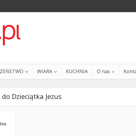
CZEŃSTWO
WIARA
KUCHNIA
O nas
Kont
t do Dzieciątka Jezus
dnia
a i Ty – 29 grudnia
Ewangelia i Ty – 27 grud