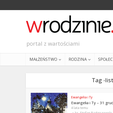
portal z wartościami
MAŁŻEŃSTWO
RODZINA
SPOŁE
Tag -lis
Ewangelia i Ty
Ewangelia i Ty – 31 gru
Ewangeli
4 lata temu
ks. Stefan Radziszewski