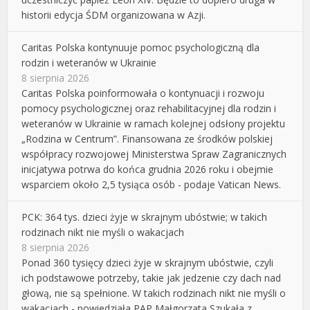
historii edycja ŚDM organizowana w Azji.
Caritas Polska kontynuuje pomoc psychologiczną dla
rodzin i weteranów w Ukrainie
8 sierpnia 2026
Caritas Polska poinformowała o kontynuacji i rozwoju
pomocy psychologicznej oraz rehabilitacyjnej dla rodzin i
weteranów w Ukrainie w ramach kolejnej odsłony projektu
„Rodzina w Centrum”. Finansowana ze środków polskiej
współpracy rozwojowej Ministerstwa Spraw Zagranicznych
inicjatywa potrwa do końca grudnia 2026 roku i obejmie
wsparciem około 2,5 tysiąca osób - podaje Vatican News.
PCK: 364 tys. dzieci żyje w skrajnym ubóstwie; w takich
rodzinach nikt nie myśli o wakacjach
8 sierpnia 2026
Ponad 360 tysięcy dzieci żyje w skrajnym ubóstwie, czyli
ich podstawowe potrzeby, takie jak jedzenie czy dach nad
głową, nie są spełnione. W takich rodzinach nikt nie myśli o
wakacjach - powiedziała PAP Małgorzata Szukała z