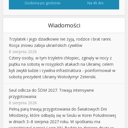
Godzina po godzinie
Na 45 dni
Wiadomości
Trzylatek i jego dziadkowie nie żyją, rodzice i brat ranni.
Rosja znowu zabija ukraińskich cywilów
8 sierpnia 2026
Cztery osoby, w tym trzyletni chłopiec, zginęły w nocy z
piątku na sobotę w rosyjskich atakach na Ukrainę; celem
byli zwykli ludzie i cywilna infrastruktura - poinformował w
sobotę prezydent Ukrainy Wołodymyr Zełenski.
Seul odlicza do ŚDM 2027. Trwają intensywne
przygotowania
8 sierpnia 2026
Pełną parą trwają przygotowania do Światowych Dni
Młodzieży, które odbędą się w Seulu w Korei Południowej
w dniach 3–8 sierpnia 2027 roku. W spotkaniu ma
uczestniczyć papież Leon XIV. Będzie to dopiero druga w