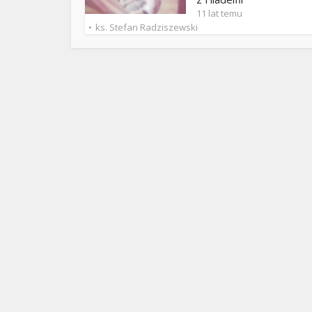
ks. 
11 lat temu
ks. Stefan Radziszewski