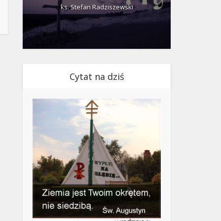
ks. Stefan Radziszewski
ks.
Cytat na dziś