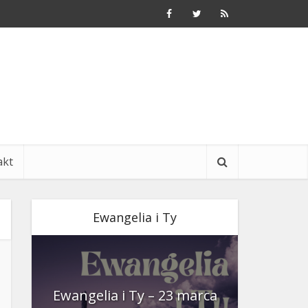
akt
Ewangelia i Ty
nia
Ewangelia i Ty – 23 marca
Ewangeli