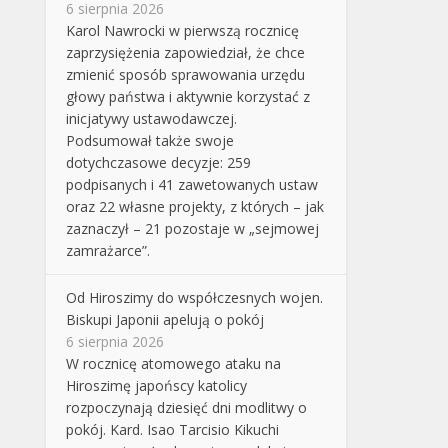
6 sierpnia 2026
Karol Nawrocki w pierwszą rocznicę
zaprzysiężenia zapowiedział, że chce
zmienić sposób sprawowania urzędu
głowy państwa i aktywnie korzystać z
inicjatywy ustawodawczej.
Podsumował także swoje
dotychczasowe decyzje: 259
podpisanych i 41 zawetowanych ustaw
oraz 22 własne projekty, z których – jak
zaznaczył – 21 pozostaje w „sejmowej
zamrażarce”.
Od Hiroszimy do współczesnych wojen.
Biskupi Japonii apelują o pokój
6 sierpnia 2026
W rocznicę atomowego ataku na
Hiroszimę japońscy katolicy
rozpoczynają dziesięć dni modlitwy o
pokój. Kard. Isao Tarcisio Kikuchi