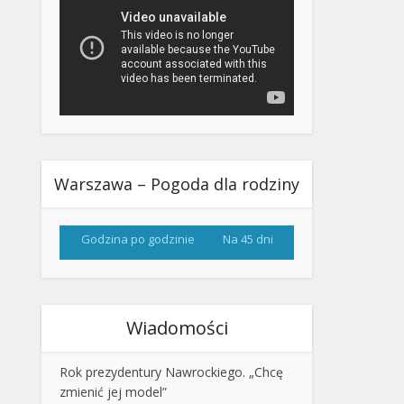
Warszawa – Pogoda dla rodziny
Godzina po godzinie
Na 45 dni
Wiadomości
Rok prezydentury Nawrockiego. „Chcę
zmienić jej model”