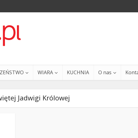
CZEŃSTWO
WIARA
KUCHNIA
O nas
Kont
iętej Jadwigi Królowej
a i Ty – 29 grudnia
Ewangelia i Ty – 27 grud