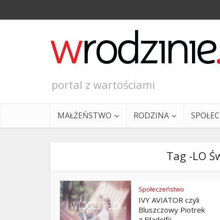
portal z wartościami
MAŁŻEŃSTWO
RODZINA
SPOŁE
Tag -LO Św
Społeczeństwo
IVY AVIATOR czyli
Ewangeli
Bluszczowy Piotrek
z Filadelfii