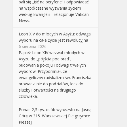
bali się „iść na peryferie” i odpowiadać
na współczesne wyzwania życiem
według Ewangelii - relacjonuje Vatican
News.
Leon XIV do młodych w Asyżu: odwaga
wyboru na całe życie jest rewolucyjna
6 sierpnia 2026
Papież Leon XIV wezwał młodych w
Asyżu do „pójścia pod prąd”,
budowania pokoju i odwagi trwałych
wyborów. Przypomniał, że
ewangeliczny radykalizm św. Franciszka
prowadzi nie do podziałów, lecz do
służby i otwartości na drugiego
człowieka.
Ponad 2,5 tys. osób wyruszyło na Jasną
Górę w 315. Warszawskiej Pielgrzymce
Pieszej