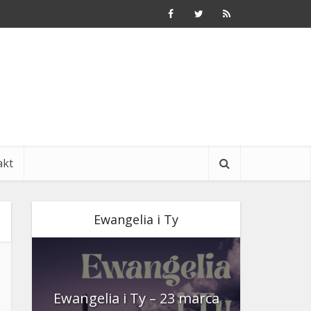
akt
Ewangelia i Ty
nia
Ewangelia i Ty – 23 marca
Ewangeli