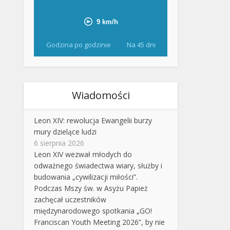
Godzina po godzinie
Na 45 dni
Wiadomości
Leon XIV: rewolucja Ewangelii burzy
mury dzielące ludzi
6 sierpnia 2026
Leon XIV wezwał młodych do
odważnego świadectwa wiary, służby i
budowania „cywilizacji miłości”.
Podczas Mszy św. w Asyżu Papież
zachęcał uczestników
międzynarodowego spotkania „GO!
Franciscan Youth Meeting 2026”, by nie