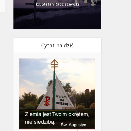
ks. Stefan Radziszewski
ks.
Cytat na dziś