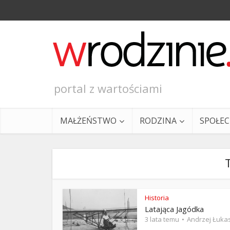
portal z wartościami
MAŁŻEŃSTWO
RODZINA
SPOŁE
T
Historia
Latająca Jagódka
Ewangeli
3 lata temu
Andrzej Łuka