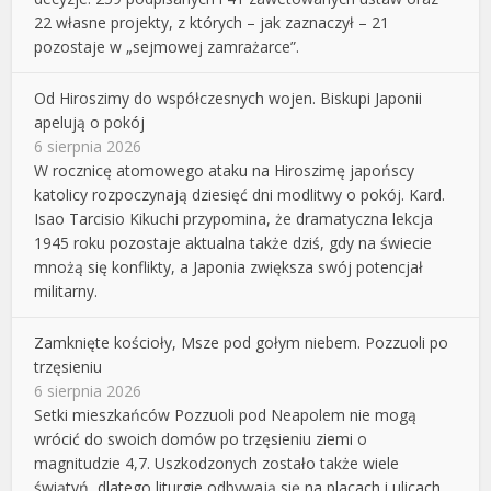
22 własne projekty, z których – jak zaznaczył – 21
pozostaje w „sejmowej zamrażarce”.
Od Hiroszimy do współczesnych wojen. Biskupi Japonii
apelują o pokój
6 sierpnia 2026
W rocznicę atomowego ataku na Hiroszimę japońscy
katolicy rozpoczynają dziesięć dni modlitwy o pokój. Kard.
Isao Tarcisio Kikuchi przypomina, że dramatyczna lekcja
1945 roku pozostaje aktualna także dziś, gdy na świecie
mnożą się konflikty, a Japonia zwiększa swój potencjał
militarny.
Zamknięte kościoły, Msze pod gołym niebem. Pozzuoli po
trzęsieniu
6 sierpnia 2026
Setki mieszkańców Pozzuoli pod Neapolem nie mogą
wrócić do swoich domów po trzęsieniu ziemi o
magnitudzie 4,7. Uszkodzonych zostało także wiele
świątyń, dlatego liturgie odbywają się na placach i ulicach,