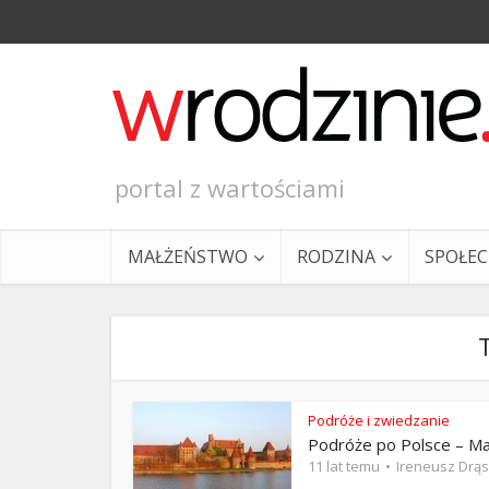
portal z wartościami
MAŁŻEŃSTWO
RODZINA
SPOŁE
Podróże i zwiedzanie
Podróże po Polsce – Ma
Ewangeli
11 lat temu
Ireneusz Drą