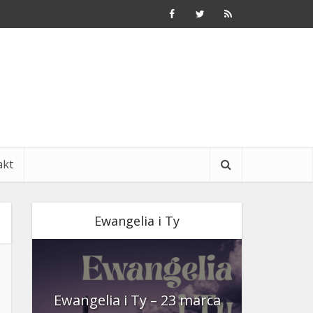
akt
Ewangelia i Ty
nia
Ewangelia i Ty – 23 marca
Ewangeli