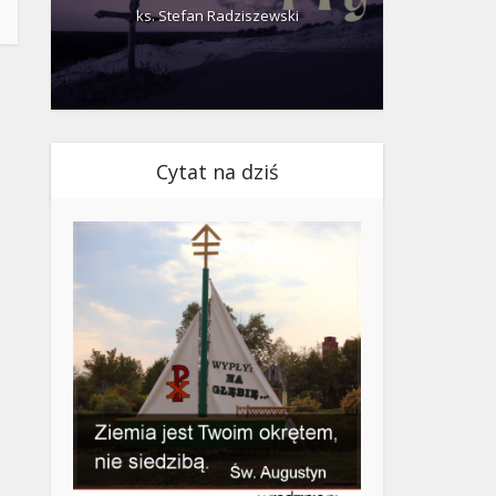
ks. Stefan Radziszewski
ks.
Cytat na dziś