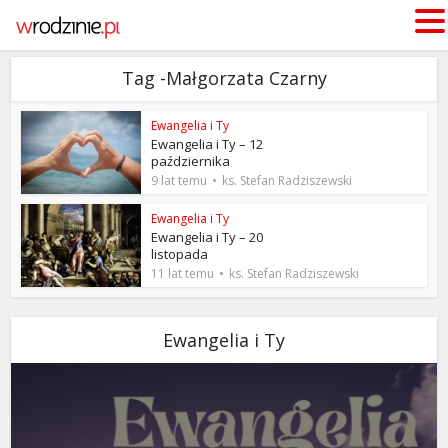
Tag -Małgorzata Czarny
Ewangelia i Ty
Ewangelia i Ty – 12
października
9 lat temu
ks. Stefan Radziszewski
Ewangelia i Ty
Ewangelia i Ty – 20
listopada
11 lat temu
ks. Stefan Radziszewski
Ewangelia i Ty