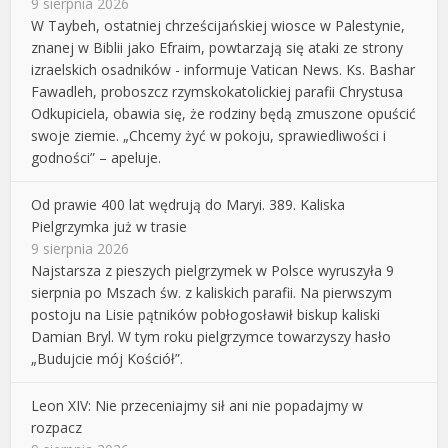
9 sierpnia 2026
W Taybeh, ostatniej chrześcijańskiej wiosce w Palestynie,
znanej w Biblii jako Efraim, powtarzają się ataki ze strony
izraelskich osadników - informuje Vatican News. Ks. Bashar
Fawadleh, proboszcz rzymskokatolickiej parafii Chrystusa
Odkupiciela, obawia się, że rodziny będą zmuszone opuścić
swoje ziemie. „Chcemy żyć w pokoju, sprawiedliwości i
godności” – apeluje.
Od prawie 400 lat wędrują do Maryi. 389. Kaliska
Pielgrzymka już w trasie
9 sierpnia 2026
Najstarsza z pieszych pielgrzymek w Polsce wyruszyła 9
sierpnia po Mszach św. z kaliskich parafii. Na pierwszym
postoju na Lisie pątników pobłogosławił biskup kaliski
Damian Bryl. W tym roku pielgrzymce towarzyszy hasło
„Budujcie mój Kościół”.
Leon XIV: Nie przeceniajmy sił ani nie popadajmy w
rozpacz