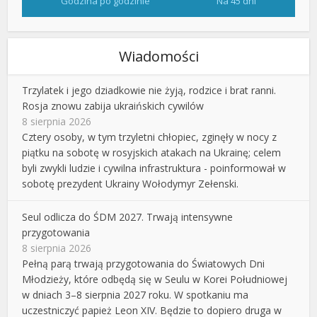
Godzina po godzinie
Na 45 dni
Wiadomości
Trzylatek i jego dziadkowie nie żyją, rodzice i brat ranni.
Rosja znowu zabija ukraińskich cywilów
8 sierpnia 2026
Cztery osoby, w tym trzyletni chłopiec, zginęły w nocy z
piątku na sobotę w rosyjskich atakach na Ukrainę; celem
byli zwykli ludzie i cywilna infrastruktura - poinformował w
sobotę prezydent Ukrainy Wołodymyr Zełenski.
Seul odlicza do ŚDM 2027. Trwają intensywne
przygotowania
8 sierpnia 2026
Pełną parą trwają przygotowania do Światowych Dni
Młodzieży, które odbędą się w Seulu w Korei Południowej
w dniach 3–8 sierpnia 2027 roku. W spotkaniu ma
uczestniczyć papież Leon XIV. Będzie to dopiero druga w