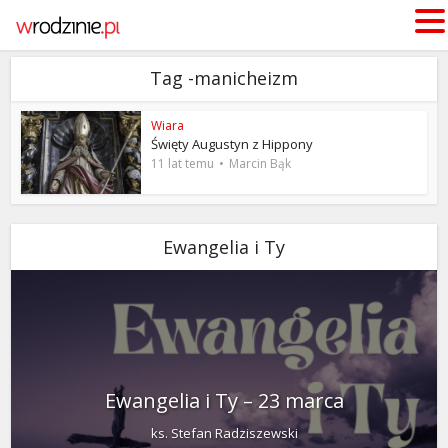
Tag -manicheizm
Wiara
Święty Augustyn z Hippony
11 lat temu
Marcin Bąk
Ewangelia i Ty
Ewangelia i Ty – 23 marca
ks. Stefan Radziszewski