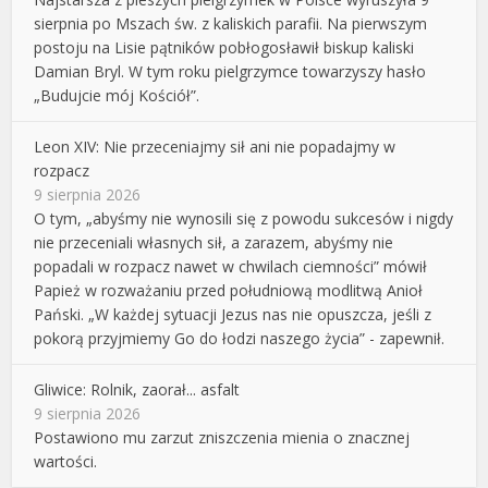
sierpnia po Mszach św. z kaliskich parafii. Na pierwszym
postoju na Lisie pątników pobłogosławił biskup kaliski
Damian Bryl. W tym roku pielgrzymce towarzyszy hasło
„Budujcie mój Kościół”.
Leon XIV: Nie przeceniajmy sił ani nie popadajmy w
rozpacz
9 sierpnia 2026
O tym, „abyśmy nie wynosili się z powodu sukcesów i nigdy
nie przeceniali własnych sił, a zarazem, abyśmy nie
popadali w rozpacz nawet w chwilach ciemności” mówił
Papież w rozważaniu przed południową modlitwą Anioł
Pański. „W każdej sytuacji Jezus nas nie opuszcza, jeśli z
pokorą przyjmiemy Go do łodzi naszego życia” - zapewnił.
Gliwice: Rolnik, zaorał... asfalt
9 sierpnia 2026
Postawiono mu zarzut zniszczenia mienia o znacznej
wartości.