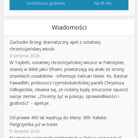
Godzina po godzinie
Na 45 dni
Wiadomości
Zachodni Brzeg: dramatyczny apel z ostatniej
chrześcijańskiej wioski
9 sierpnia 2026
W Taybeh, ostatniej chrześcijańskiej wiosce w Palestynie,
znanej w Biblii jako Efraim, powtarzają się ataki ze strony
izraelskich osadników - informuje Vatican News. Ks. Bashar
Fawadleh, proboszcz rzymskokatolickiej parafii Chrystusa
Odkupiciela, obawia się, że rodziny będą zmuszone opuścić
swoje ziemie. „Chcemy żyć w pokoju, sprawiedliwości i
godności” – apeluje.
Od prawie 400 lat wędrują do Maryi. 389. Kaliska
Pielgrzymka już w trasie
9 sierpnia 2026
Najstarsza z pieszych pielgrzymek w Polsce wyruszyła 9