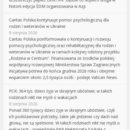
historii edycja ŚDM organizowana w Azji.
Caritas Polska kontynuuje pomoc psychologiczną dla
rodzin i weteranów w Ukrainie
8 sierpnia 2026
Caritas Polska poinformowała o kontynuacji i rozwoju
pomocy psychologicznej oraz rehabilitacyjnej dla rodzin i
weteranów w Ukrainie w ramach kolejnej odsłony projektu
„Rodzina w Centrum”. Finansowana ze środków polskiej
współpracy rozwojowej Ministerstwa Spraw Zagranicznych
inicjatywa potrwa do końca grudnia 2026 roku i obejmie
wsparciem około 2,5 tysiąca osób - podaje Vatican News.
PCK: 364 tys. dzieci żyje w skrajnym ubóstwie; w takich
rodzinach nikt nie myśli o wakacjach
8 sierpnia 2026
Ponad 360 tysięcy dzieci żyje w skrajnym ubóstwie, czyli
ich podstawowe potrzeby, takie jak jedzenie czy dach nad
głową, nie są spełnione. W takich rodzinach nikt nie myśli o
wakacjach - powiedziała PAP Małgorzata Szukała z