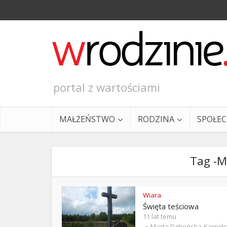
portal z wartościami
MAŁŻEŃSTWO
RODZINA
SPOŁE
Tag -M
Wiara
Święta teściowa
Ewangeli
11 lat temu
Marta Dzbeńska-Karpiń