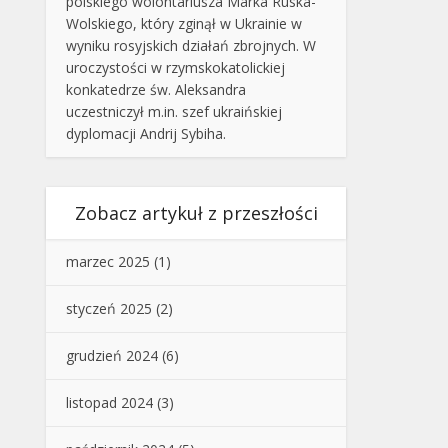
polskiego wolontariusza Marka Ruska-
Wolskiego, który zginął w Ukrainie w
wyniku rosyjskich działań zbrojnych. W
uroczystości w rzymskokatolickiej
konkatedrze św. Aleksandra
uczestniczył m.in. szef ukraińskiej
dyplomacji Andrij Sybiha.
Zobacz artykuł z przeszłości
marzec 2025
(1)
styczeń 2025
(2)
grudzień 2024
(6)
listopad 2024
(3)