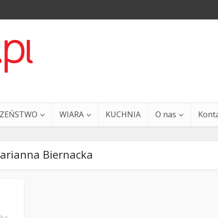
CZEŃSTWO
WIARA
KUCHNIA
O nas
Kont
arianna Biernacka
a i Ty – 29 grudnia
Ewangelia i Ty – 27 grud
ska