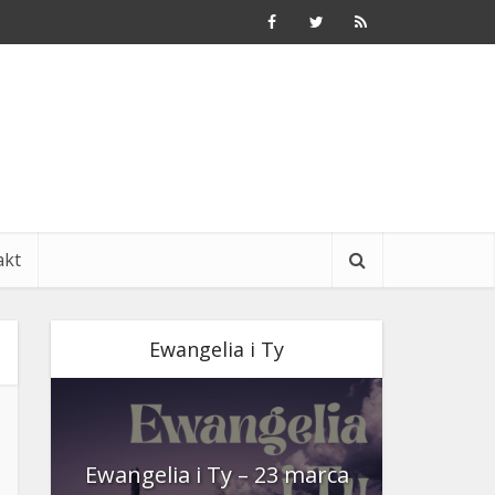
akt
Ewangelia i Ty
nia
Ewangelia i Ty – 23 marca
Ewangeli