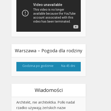
Warszawa – Pogoda dla rodziny
Godzina po godzinie
Na 45 dni
Wiadomości
Architekt, nie architektka. Polki nadal
rzadko używają żeńskich nazw