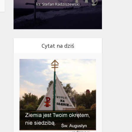
ks. Stefan Radziszewski
ks.
Cytat na dziś