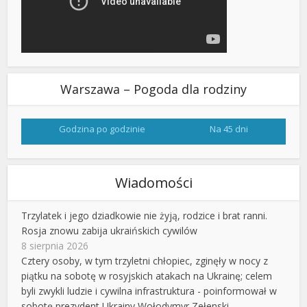
Warszawa – Pogoda dla rodziny
Godzina po godzinie
Na 45 dni
Wiadomości
Trzylatek i jego dziadkowie nie żyją, rodzice i brat ranni.
Rosja znowu zabija ukraińskich cywilów
8 sierpnia 2026
Cztery osoby, w tym trzyletni chłopiec, zginęły w nocy z
piątku na sobotę w rosyjskich atakach na Ukrainę; celem
byli zwykli ludzie i cywilna infrastruktura - poinformował w
sobotę prezydent Ukrainy Wołodymyr Zełenski.