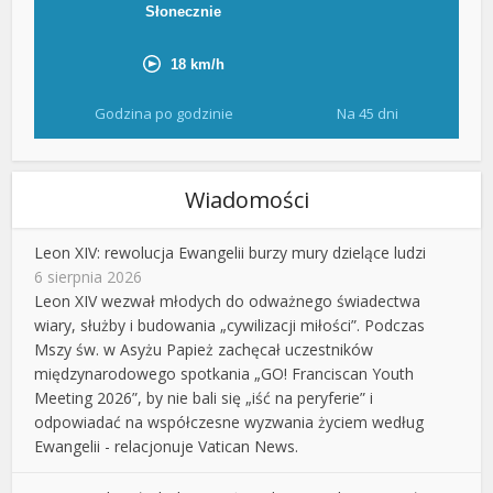
Godzina po godzinie
Na 45 dni
Wiadomości
Leon XIV: rewolucja Ewangelii burzy mury dzielące ludzi
6 sierpnia 2026
Leon XIV wezwał młodych do odważnego świadectwa
wiary, służby i budowania „cywilizacji miłości”. Podczas
Mszy św. w Asyżu Papież zachęcał uczestników
międzynarodowego spotkania „GO! Franciscan Youth
Meeting 2026”, by nie bali się „iść na peryferie” i
odpowiadać na współczesne wyzwania życiem według
Ewangelii - relacjonuje Vatican News.