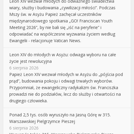
Leon XIV wezwał młodych do odważnego świadectwa
wiary, służby i budowania „cywilizacji miłości”. Podczas
Mszy św. w Asyżu Papież zachęcał uczestników
międzynarodowego spotkania „GO! Franciscan Youth
Meeting 2026”, by nie bali się „iść na peryferie” i
odpowiadać na współczesne wyzwania życiem według
Ewangelii - relacjonuje Vatican News.
Leon XIV do młodych w Asyżu: odwaga wyboru na całe
życie jest rewolucyjna
6 sierpnia 2026
Papież Leon XIV wezwał młodych w Asyżu do „pójścia pod
prąd”, budowania pokoju i odwagi trwałych wyborów.
Przypomniał, że ewangeliczny radykalizm św. Franciszka
prowadzi nie do podziałów, lecz do służby i otwartości na
drugiego człowieka.
Ponad 2,5 tys. osób wyruszyło na Jasną Górę w 315.
Warszawskiej Pielgrzymce Pieszej
6 sierpnia 2026