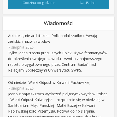
Godzina po godzinie
Na 45 dni
Wiadomości
Architekt, nie architektka. Polki nadal rzadko używają
żeńskich nazw zawodów
7 sierpnia 2026
Tylko jedna trzecia pracujących Polek używa feminatywów
do określenia swojego zawodu - wynika z najnowszego
raportu przygotowanego przez Centrum Badań nad
Relacjami Społecznymi Uniwersytetu SWPS.
Od niedzieli Wielki Odpust w Kalwarii Pacławskiej
7 sierpnia 2026
Jedno z największych wydarzeń pielgrzymkowych w Polsce
- Wielki Odpust Kalwaryjski - rozpocznie się w niedzielę w
Sanktuarium Męki Pańskiej i Matki Bożej w Kalwarii
Pacławskiej koło Przemyśla. Potrwa do 16 sierpnia.
Organizatorzy spodziewają się tysięcy wiernych z kraju i