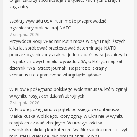
zagranicy.
Według wywiadu USA Putin może przeprowadzić
ograniczony atak na kraj NATO
7 sierpnia 2026
Przywódca Rosji Władimir Putin może w ciągu najbliższych
kilku lat spróbować przetestować determinację NATO
poprzez ograniczony atak na jedno z państw sojuszniczych
- wynika z nowych analiz wywiadu USA, o których napisał
dziennik "Wall Street Journal". Najbardziej skrajny
scenariusz to ograniczone wtargnięcie lądowe.
W Kijowie pożegnano polskiego wolontariusza, który zginął
w wyniku rosyjskich działań zbrojnych
7 sierpnia 2026
W Kijowie pożegnano w piątek polskiego wolontariusza
Marka Ruska-Wolskiego, który zginął w Ukrainie w wyniku
rosyjskich działań zbrojnych. W uroczystości w
rzymskokatolickiej konkatedrze św. Aleksandra uczestniczył
m.in. szef ukraińskiej dyplomacji Andrij Sybiha.