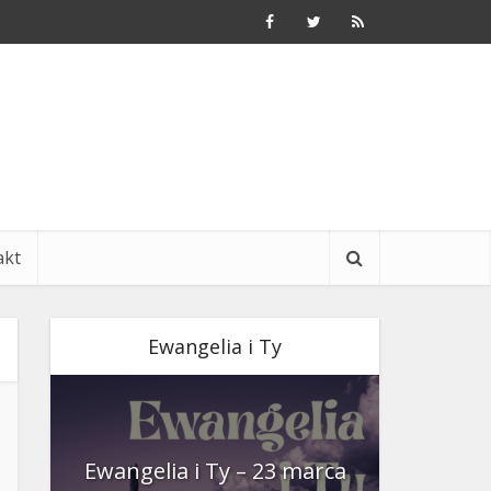
akt
Ewangelia i Ty
nia
Ewangelia i Ty – 23 marca
Ewangeli