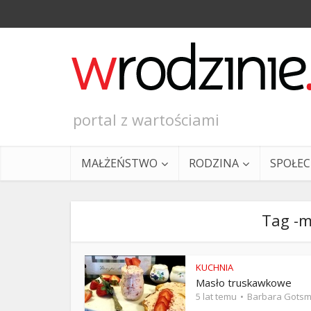
portal z wartościami
MAŁŻEŃSTWO
RODZINA
SPOŁE
Tag -m
KUCHNIA
Masło truskawkowe
Ewangeli
5 lat temu
Barbara Gots