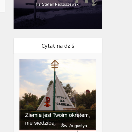
ks. Stefan Radziszewski
ks.
Cytat na dziś