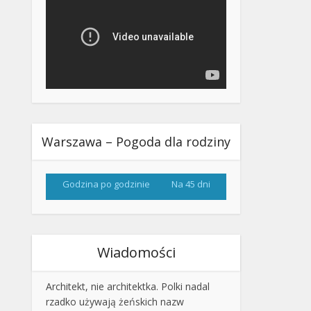
Warszawa – Pogoda dla rodziny
Godzina po godzinie
Na 45 dni
Wiadomości
Architekt, nie architektka. Polki nadal
rzadko używają żeńskich nazw