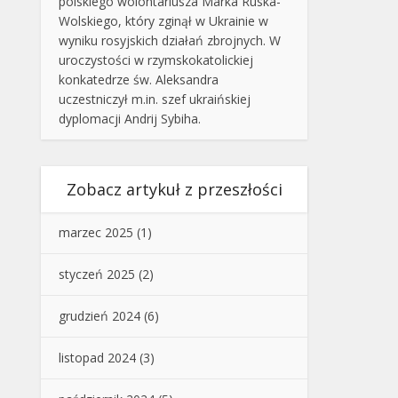
polskiego wolontariusza Marka Ruska-
Wolskiego, który zginął w Ukrainie w
wyniku rosyjskich działań zbrojnych. W
uroczystości w rzymskokatolickiej
konkatedrze św. Aleksandra
uczestniczył m.in. szef ukraińskiej
dyplomacji Andrij Sybiha.
Zobacz artykuł z przeszłości
marzec 2025
(1)
styczeń 2025
(2)
grudzień 2024
(6)
listopad 2024
(3)