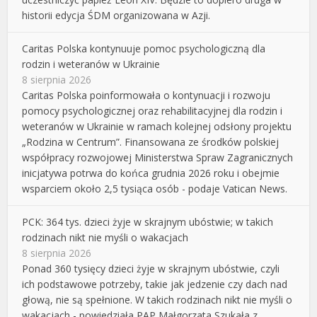
historii edycja ŚDM organizowana w Azji.
Caritas Polska kontynuuje pomoc psychologiczną dla
rodzin i weteranów w Ukrainie
8 sierpnia 2026
Caritas Polska poinformowała o kontynuacji i rozwoju
pomocy psychologicznej oraz rehabilitacyjnej dla rodzin i
weteranów w Ukrainie w ramach kolejnej odsłony projektu
„Rodzina w Centrum”. Finansowana ze środków polskiej
współpracy rozwojowej Ministerstwa Spraw Zagranicznych
inicjatywa potrwa do końca grudnia 2026 roku i obejmie
wsparciem około 2,5 tysiąca osób - podaje Vatican News.
PCK: 364 tys. dzieci żyje w skrajnym ubóstwie; w takich
rodzinach nikt nie myśli o wakacjach
8 sierpnia 2026
Ponad 360 tysięcy dzieci żyje w skrajnym ubóstwie, czyli
ich podstawowe potrzeby, takie jak jedzenie czy dach nad
głową, nie są spełnione. W takich rodzinach nikt nie myśli o
wakacjach - powiedziała PAP Małgorzata Szukała z