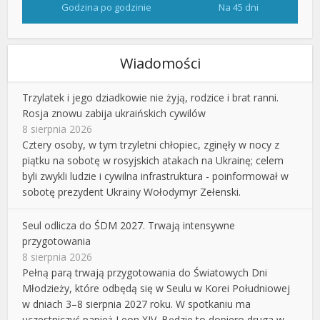
Godzina po godzinie
Na 45 dni
Wiadomości
Trzylatek i jego dziadkowie nie żyją, rodzice i brat ranni.
Rosja znowu zabija ukraińskich cywilów
8 sierpnia 2026
Cztery osoby, w tym trzyletni chłopiec, zginęły w nocy z
piątku na sobotę w rosyjskich atakach na Ukrainę; celem
byli zwykli ludzie i cywilna infrastruktura - poinformował w
sobotę prezydent Ukrainy Wołodymyr Zełenski.
Seul odlicza do ŚDM 2027. Trwają intensywne
przygotowania
8 sierpnia 2026
Pełną parą trwają przygotowania do Światowych Dni
Młodzieży, które odbędą się w Seulu w Korei Południowej
w dniach 3–8 sierpnia 2027 roku. W spotkaniu ma
uczestniczyć papież Leon XIV. Będzie to dopiero druga w