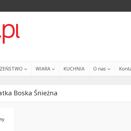
CZEŃSTWO
WIARA
KUCHNIA
O nas
Kont
atka Boska Śnieżna
nny
a i Ty – 29 grudnia
Ewangelia i Ty – 27 grud