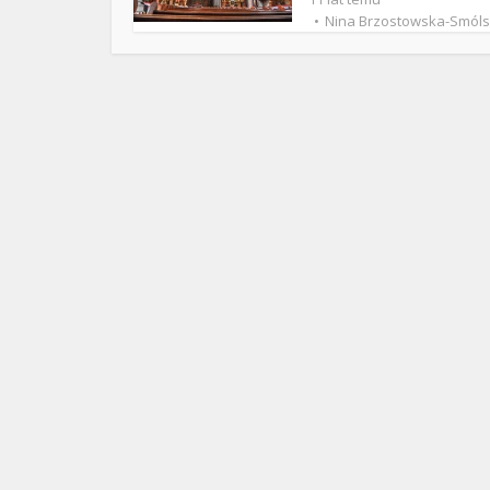
ks. 
Nina Brzostowska-Smól