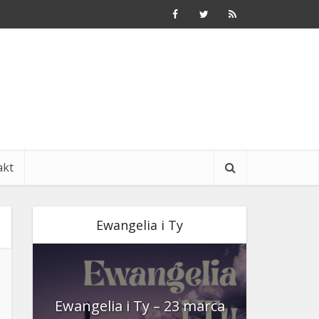
akt
Ewangelia i Ty
nia
Ewangelia i Ty – 23 marca
Ewangeli