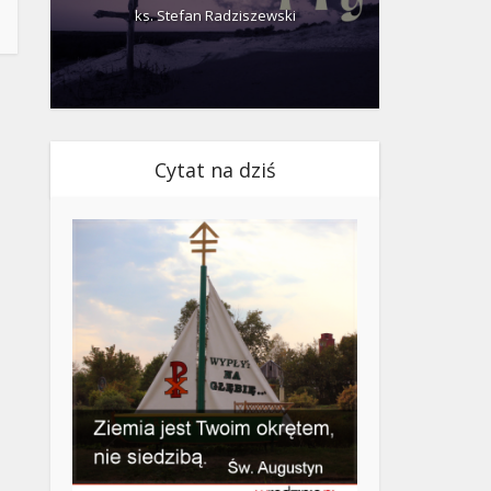
ks. Stefan Radziszewski
ks.
Cytat na dziś