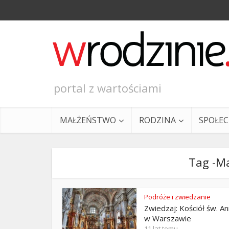
portal z wartościami
MAŁŻEŃSTWO
RODZINA
SPOŁE
Tag -M
Podróże i zwiedzanie
Zwiedzaj: Kościół św. A
Ewangeli
w Warszawie
11 lat temu