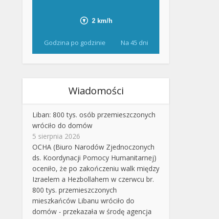
Godzina po godzinie
Na 45 dni
Wiadomości
Liban: 800 tys. osób przemieszczonych
wróciło do domów
5 sierpnia 2026
OCHA (Biuro Narodów Zjednoczonych
ds. Koordynacji Pomocy Humanitarnej)
oceniło, że po zakończeniu walk między
Izraelem a Hezbollahem w czerwcu br.
800 tys. przemieszczonych
mieszkańców Libanu wróciło do
domów - przekazała w środę agencja