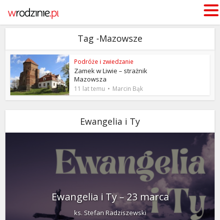
Tag -Mazowsze
Podróże i zwiedzanie
Zamek w Liwie – strażnik
Mazowsza
11 lat temu
Marcin Bąk
Ewangelia i Ty
Ewangelia i Ty – 23 marca
ks. Stefan Radziszewski