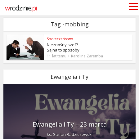
Tag -mobbing
Społeczeństwo
Nieznośny szef?
Są na to sposoby
11 lat temu
Karolina Zaremba
Ewangelia i Ty
Ewangelia i Ty – 23 marca
ks. Stefan Radziszewski