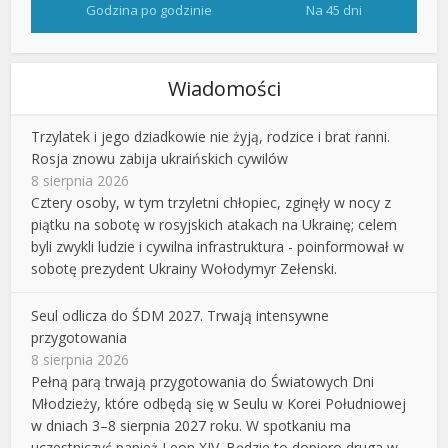
Godzina po godzinie
Na 45 dni
Wiadomości
Trzylatek i jego dziadkowie nie żyją, rodzice i brat ranni.
Rosja znowu zabija ukraińskich cywilów
8 sierpnia 2026
Cztery osoby, w tym trzyletni chłopiec, zginęły w nocy z
piątku na sobotę w rosyjskich atakach na Ukrainę; celem
byli zwykli ludzie i cywilna infrastruktura - poinformował w
sobotę prezydent Ukrainy Wołodymyr Zełenski.
Seul odlicza do ŚDM 2027. Trwają intensywne
przygotowania
8 sierpnia 2026
Pełną parą trwają przygotowania do Światowych Dni
Młodzieży, które odbędą się w Seulu w Korei Południowej
w dniach 3–8 sierpnia 2027 roku. W spotkaniu ma
uczestniczyć papież Leon XIV. Będzie to dopiero druga w