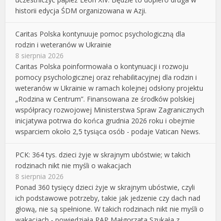
historii edycja ŚDM organizowana w Azji.
Caritas Polska kontynuuje pomoc psychologiczną dla
rodzin i weteranów w Ukrainie
8 sierpnia 2026
Caritas Polska poinformowała o kontynuacji i rozwoju
pomocy psychologicznej oraz rehabilitacyjnej dla rodzin i
weteranów w Ukrainie w ramach kolejnej odsłony projektu
„Rodzina w Centrum”. Finansowana ze środków polskiej
współpracy rozwojowej Ministerstwa Spraw Zagranicznych
inicjatywa potrwa do końca grudnia 2026 roku i obejmie
wsparciem około 2,5 tysiąca osób - podaje Vatican News.
PCK: 364 tys. dzieci żyje w skrajnym ubóstwie; w takich
rodzinach nikt nie myśli o wakacjach
8 sierpnia 2026
Ponad 360 tysięcy dzieci żyje w skrajnym ubóstwie, czyli
ich podstawowe potrzeby, takie jak jedzenie czy dach nad
głową, nie są spełnione. W takich rodzinach nikt nie myśli o
wakacjach - powiedziała PAP Małgorzata Szukała z