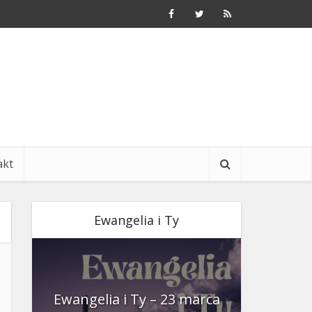
akt
Ewangelia i Ty
nia
Ewangelia i Ty – 23 marca
Ewangeli