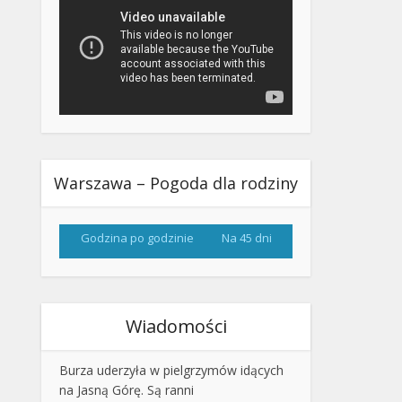
Warszawa – Pogoda dla rodziny
Godzina po godzinie
Na 45 dni
Wiadomości
Burza uderzyła w pielgrzymów idących
na Jasną Górę. Są ranni