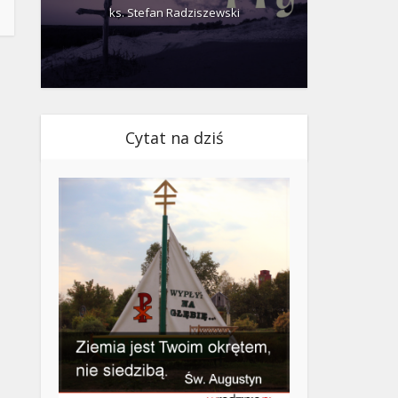
ks. Stefan Radziszewski
ks.
Cytat na dziś