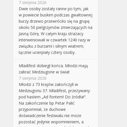
7 sierpnia 2026
Dwie osoby zostały ranne po tym, jak
w powiecie buskim podczas gwałtownej
burzy drzewo przewróciło się na grupę
około 50 pielgrzymów zmierzających na
Jasną Górę. W całym kraju strażacy
interweniowali w czwartek 1240 razy w
związku z burzami i silnym wiatrem;
łącznie ucierpiały cztery osoby.
Mladifest dobiegł końca. Młodzi mają
zabrać Medziugorie w świat
7 sierpnia 2026
Młodzi z 73 krajów zakończyli w
Medziugoriu 37. Mladifest, przeżywany
pod hasłem „Ad fontem! Do źródła!”.
Na zakończenie bp Petar Palić
przypomniał, że duchowe
doświadczenie festiwalu nie może
pozostać jedynie wspomnieniem, a