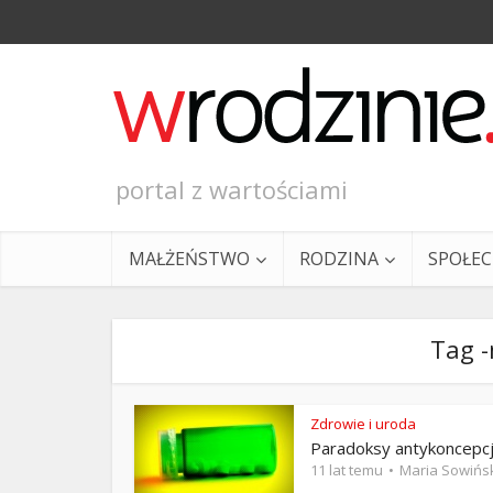
portal z wartościami
MAŁŻEŃSTWO
RODZINA
SPOŁE
Tag -
Zdrowie i uroda
Paradoksy antykoncepcj
Ewangeli
11 lat temu
Maria Sowińs