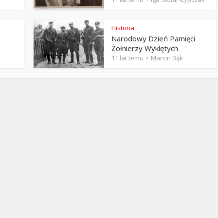
Stefan Radziszewski
ks. Stefan Radziszewski
Historia
Narodowy Dzień Pamięci
Żołnierzy Wyklętych
11 lat temu
Marcin Bąk