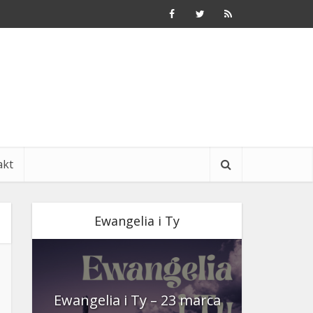
akt
Ewangelia i Ty
nia
Ewangelia i Ty – 23 marca
Ewangeli