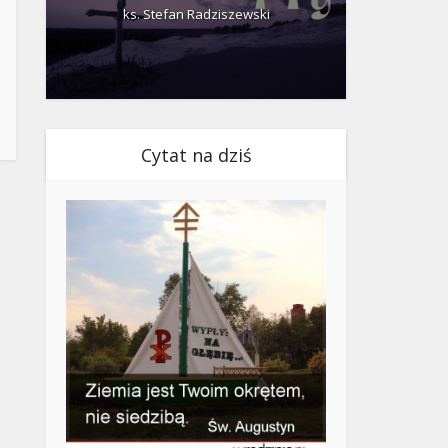
ks. Stefan Radziszewski
ks.
Cytat na dziś