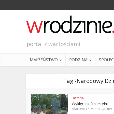
portal z wartościami
MAŁŻEŃSTWO
RODZINA
SPOŁE
Tag -Narodowy Dzie
Historia
Wyklęci nieśmiertelni
Ewangeli
8 lat temu
Marta Cynkier