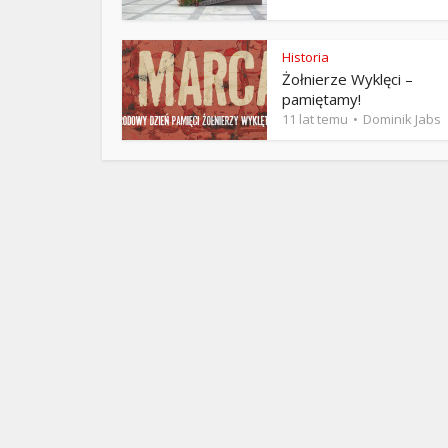
ks. 
Historia
Żołnierze Wyklęci –
pamiętamy!
11 lat temu
Dominik Jabs