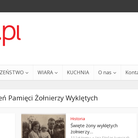
CZEŃSTWO
WIARA
KUCHNIA
O nas
Kont
ń Pamięci Żołnierzy Wyklętych
Historia
Święte żony wyklętych
a i Ty – 29 grudnia
Ewangelia i Ty – 27 grud
żołnierzy…
11 lat temu
Iga Stolar-Łypczak