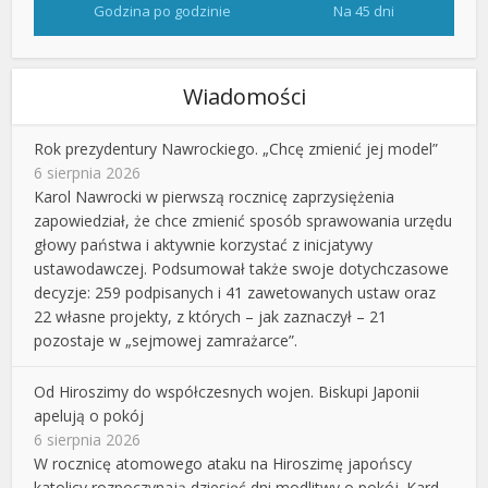
Godzina po godzinie
Na 45 dni
Wiadomości
Rok prezydentury Nawrockiego. „Chcę zmienić jej model”
6 sierpnia 2026
Karol Nawrocki w pierwszą rocznicę zaprzysiężenia
zapowiedział, że chce zmienić sposób sprawowania urzędu
głowy państwa i aktywnie korzystać z inicjatywy
ustawodawczej. Podsumował także swoje dotychczasowe
decyzje: 259 podpisanych i 41 zawetowanych ustaw oraz
22 własne projekty, z których – jak zaznaczył – 21
pozostaje w „sejmowej zamrażarce”.
Od Hiroszimy do współczesnych wojen. Biskupi Japonii
apelują o pokój
6 sierpnia 2026
W rocznicę atomowego ataku na Hiroszimę japońscy
katolicy rozpoczynają dziesięć dni modlitwy o pokój. Kard.