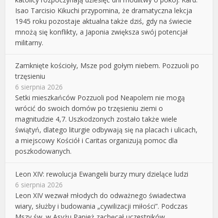
Isao Tarcisio Kikuchi przypomina, że dramatyczna lekcja
1945 roku pozostaje aktualna także dziś, gdy na świecie
mnożą się konflikty, a Japonia zwiększa swój potencjał
militarny.
Zamknięte kościoły, Msze pod gołym niebem. Pozzuoli po
trzęsieniu
6 sierpnia 2026
Setki mieszkańców Pozzuoli pod Neapolem nie mogą
wrócić do swoich domów po trzęsieniu ziemi o
magnitudzie 4,7. Uszkodzonych zostało także wiele
świątyń, dlatego liturgie odbywają się na placach i ulicach,
a miejscowy Kościół i Caritas organizują pomoc dla
poszkodowanych.
Leon XIV: rewolucja Ewangelii burzy mury dzielące ludzi
6 sierpnia 2026
Leon XIV wezwał młodych do odważnego świadectwa
wiary, służby i budowania „cywilizacji miłości”. Podczas
Mszy św. w Asyżu Papież zachęcał uczestników