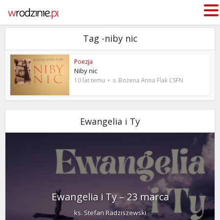
Tag -niby nic
Poezja
Niby nic
10 lat temu
s. Bożena Anna Flak CSFN
Ewangelia i Ty
Ewangelia i Ty – 23 marca
ks. Stefan Radziszewski