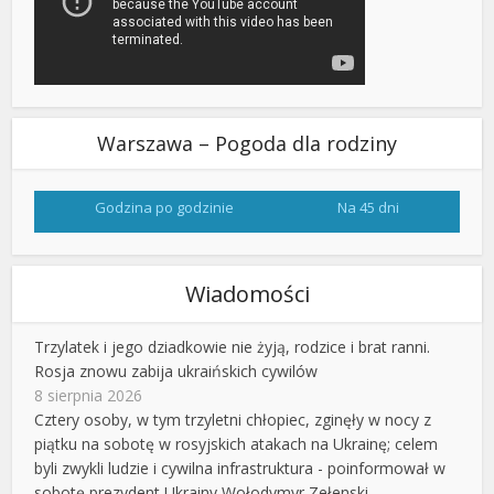
Warszawa – Pogoda dla rodziny
Godzina po godzinie
Na 45 dni
Wiadomości
Trzylatek i jego dziadkowie nie żyją, rodzice i brat ranni.
Rosja znowu zabija ukraińskich cywilów
8 sierpnia 2026
Cztery osoby, w tym trzyletni chłopiec, zginęły w nocy z
piątku na sobotę w rosyjskich atakach na Ukrainę; celem
byli zwykli ludzie i cywilna infrastruktura - poinformował w
sobotę prezydent Ukrainy Wołodymyr Zełenski.