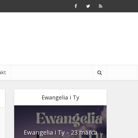
akt
Ewangelia i Ty
nia
Ewangelia i Ty – 23 marca
Ewangeli