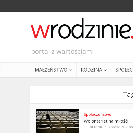
portal z wartościami
MAŁŻEŃSTWO
RODZINA
SPOŁE
Tag
Społeczeństwo
Wolontariat na miłość!
Ewangeli
11 lat temu
Natalia Miklas