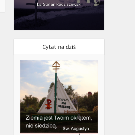
ks. Stefan Radziszewski
ks.
Cytat na dziś