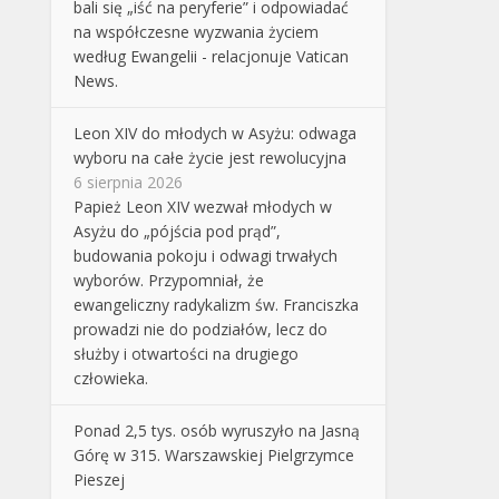
bali się „iść na peryferie” i odpowiadać
na współczesne wyzwania życiem
według Ewangelii - relacjonuje Vatican
News.
Leon XIV do młodych w Asyżu: odwaga
wyboru na całe życie jest rewolucyjna
6 sierpnia 2026
Papież Leon XIV wezwał młodych w
Asyżu do „pójścia pod prąd”,
budowania pokoju i odwagi trwałych
wyborów. Przypomniał, że
ewangeliczny radykalizm św. Franciszka
prowadzi nie do podziałów, lecz do
służby i otwartości na drugiego
człowieka.
Ponad 2,5 tys. osób wyruszyło na Jasną
Górę w 315. Warszawskiej Pielgrzymce
Pieszej