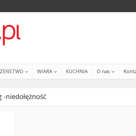
CZEŃSTWO
WIARA
KUCHNIA
O nas
Kont
 -niedołężność
a i Ty – 29 grudnia
Ewangelia i Ty – 27 grud