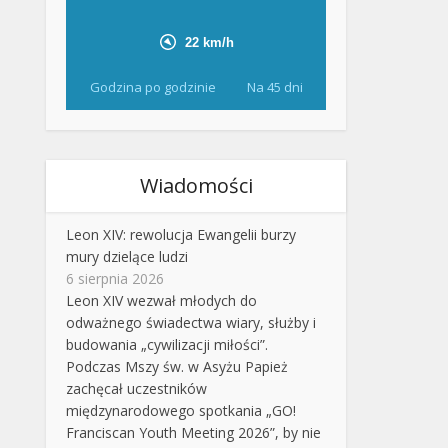
Godzina po godzinie
Na 45 dni
Wiadomości
Leon XIV: rewolucja Ewangelii burzy
mury dzielące ludzi
6 sierpnia 2026
Leon XIV wezwał młodych do
odważnego świadectwa wiary, służby i
budowania „cywilizacji miłości”.
Podczas Mszy św. w Asyżu Papież
zachęcał uczestników
międzynarodowego spotkania „GO!
Franciscan Youth Meeting 2026”, by nie