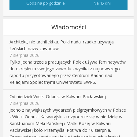
Godzina po godzinie
Na 45 dni
Wiadomości
Architekt, nie architektka. Polki nadal rzadko używają
żeńskich nazw zawodów
7 sierpnia 2026
Tylko jedna trzecia pracujących Polek używa feminatywów
do określenia swojego zawodu - wynika z najnowszego
raportu przygotowanego przez Centrum Badań nad
Relacjami Społecznymi Uniwersytetu SWPS.
Od niedzieli Wielki Odpust w Kalwarii Pacławskiej
7 sierpnia 2026
Jedno z największych wydarzeń pielgrzymkowych w Polsce
- Wielki Odpust Kalwaryjski - rozpocznie się w niedzielę w
Sanktuarium Męki Pańskiej i Matki Bożej w Kalwarii
Pacławskiej koło Przemyśla. Potrwa do 16 sierpnia.
Organizatorzy spodziewają się tysięcy wiernych z kraju i