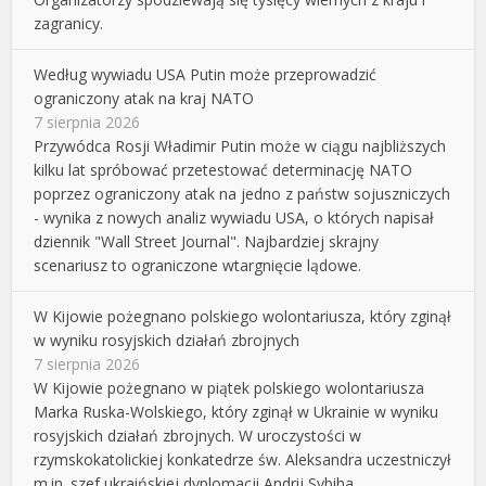
zagranicy.
Według wywiadu USA Putin może przeprowadzić
ograniczony atak na kraj NATO
7 sierpnia 2026
Przywódca Rosji Władimir Putin może w ciągu najbliższych
kilku lat spróbować przetestować determinację NATO
poprzez ograniczony atak na jedno z państw sojuszniczych
- wynika z nowych analiz wywiadu USA, o których napisał
dziennik "Wall Street Journal". Najbardziej skrajny
scenariusz to ograniczone wtargnięcie lądowe.
W Kijowie pożegnano polskiego wolontariusza, który zginął
w wyniku rosyjskich działań zbrojnych
7 sierpnia 2026
W Kijowie pożegnano w piątek polskiego wolontariusza
Marka Ruska-Wolskiego, który zginął w Ukrainie w wyniku
rosyjskich działań zbrojnych. W uroczystości w
rzymskokatolickiej konkatedrze św. Aleksandra uczestniczył
m.in. szef ukraińskiej dyplomacji Andrij Sybiha.