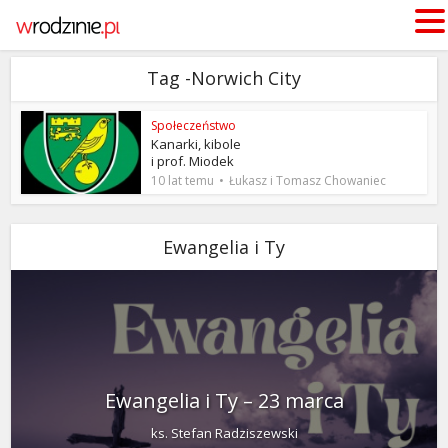
Tag -Norwich City
Społeczeństwo
Kanarki, kibole
i prof. Miodek
10 lat temu
Łukasz i Tomasz Chowaniec
Ewangelia i Ty
Ewangelia i Ty – 23 marca
ks. Stefan Radziszewski