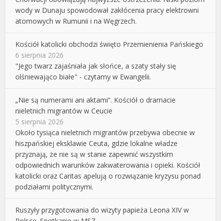
wody w Dunaju spowodował zakłócenia pracy elektrowni
atomowych w Rumunii i na Węgrzech.
Kościół katolicki obchodzi święto Przemienienia Pańskiego
6 sierpnia 2026
"Jego twarz zajaśniała jak słońce, a szaty stały się
olśniewająco białe" - czytamy w Ewangelii.
„Nie są numerami ani aktami”. Kościół o dramacie
nieletnich migrantów w Ceucie
5 sierpnia 2026
Około tysiąca nieletnich migrantów przebywa obecnie w
hiszpańskiej eksklawie Ceuta, gdzie lokalne władze
przyznają, że nie są w stanie zapewnić wszystkim
odpowiednich warunków zakwaterowania i opieki. Kościół
katolicki oraz Caritas apelują o rozwiązanie kryzysu ponad
podziałami politycznymi.
Ruszyły przygotowania do wizyty papieża Leona XIV w
Polsce. Spotkanie w MSZ