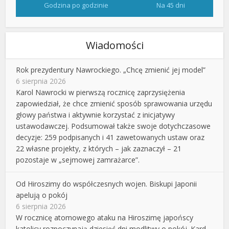
Godzina po godzinie
Na 45 dni
Wiadomości
Rok prezydentury Nawrockiego. „Chcę zmienić jej model”
6 sierpnia 2026
Karol Nawrocki w pierwszą rocznicę zaprzysiężenia
zapowiedział, że chce zmienić sposób sprawowania urzędu
głowy państwa i aktywnie korzystać z inicjatywy
ustawodawczej. Podsumował także swoje dotychczasowe
decyzje: 259 podpisanych i 41 zawetowanych ustaw oraz
22 własne projekty, z których – jak zaznaczył – 21
pozostaje w „sejmowej zamrażarce”.
Od Hiroszimy do współczesnych wojen. Biskupi Japonii
apelują o pokój
6 sierpnia 2026
W rocznicę atomowego ataku na Hiroszimę japońscy
katolicy rozpoczynają dziesięć dni modlitwy o pokój. Kard.