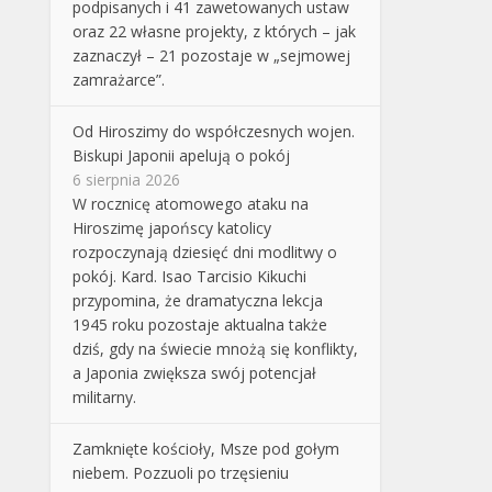
podpisanych i 41 zawetowanych ustaw
oraz 22 własne projekty, z których – jak
zaznaczył – 21 pozostaje w „sejmowej
zamrażarce”.
Od Hiroszimy do współczesnych wojen.
Biskupi Japonii apelują o pokój
6 sierpnia 2026
W rocznicę atomowego ataku na
Hiroszimę japońscy katolicy
rozpoczynają dziesięć dni modlitwy o
pokój. Kard. Isao Tarcisio Kikuchi
przypomina, że dramatyczna lekcja
1945 roku pozostaje aktualna także
dziś, gdy na świecie mnożą się konflikty,
a Japonia zwiększa swój potencjał
militarny.
Zamknięte kościoły, Msze pod gołym
niebem. Pozzuoli po trzęsieniu