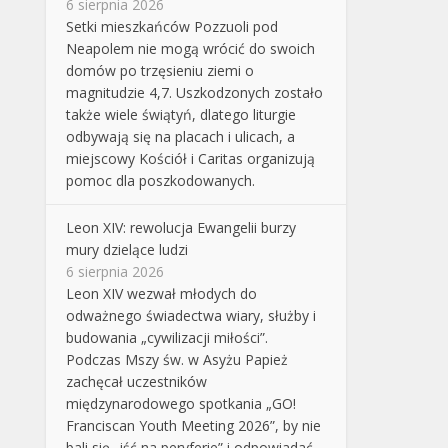
6 sierpnia 2026
Setki mieszkańców Pozzuoli pod
Neapolem nie mogą wrócić do swoich
domów po trzęsieniu ziemi o
magnitudzie 4,7. Uszkodzonych zostało
także wiele świątyń, dlatego liturgie
odbywają się na placach i ulicach, a
miejscowy Kościół i Caritas organizują
pomoc dla poszkodowanych.
Leon XIV: rewolucja Ewangelii burzy
mury dzielące ludzi
6 sierpnia 2026
Leon XIV wezwał młodych do
odważnego świadectwa wiary, służby i
budowania „cywilizacji miłości”.
Podczas Mszy św. w Asyżu Papież
zachęcał uczestników
międzynarodowego spotkania „GO!
Franciscan Youth Meeting 2026”, by nie
bali się „iść na peryferie” i odpowiadać