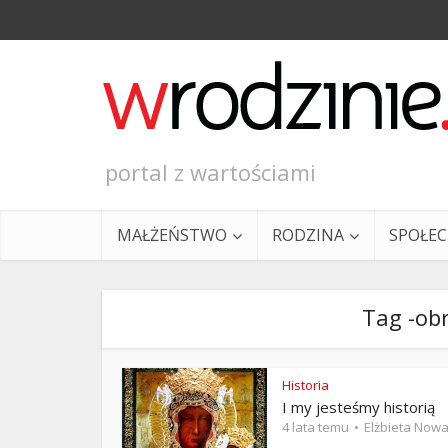
portal z wartościami
MAŁŻEŃSTWO
RODZINA
SPOŁE
Tag -obr
Historia
I my jesteśmy historią
Ewangeli
4 lata temu
Elżbieta Now