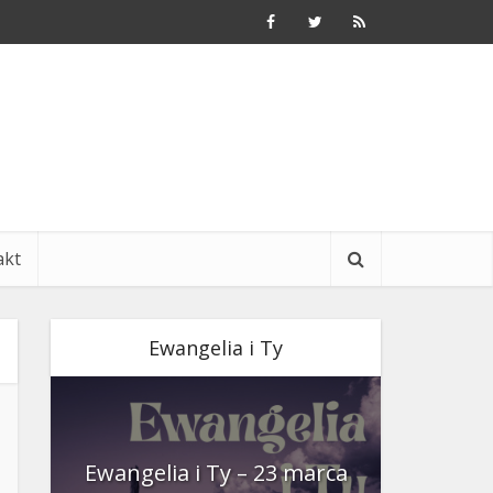
akt
Ewangelia i Ty
nia
Ewangelia i Ty – 23 marca
Ewangeli