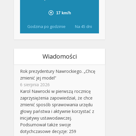
Godzina po godzinie
Na 45 dni
Wiadomości
Rok prezydentury Nawrockiego. „Chcę
zmienić jej model”
6 sierpnia 2026
Karol Nawrocki w pierwszą rocznicę
zaprzysiężenia zapowiedział, że chce
zmienić sposób sprawowania urzędu
głowy państwa i aktywnie korzystać z
inicjatywy ustawodawczej.
Podsumował także swoje
dotychczasowe decyzje: 259