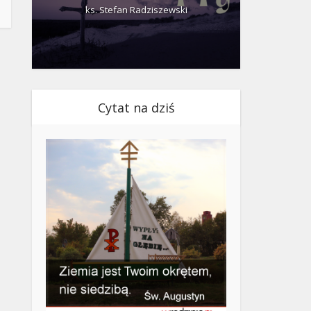
ks. Stefan Radziszewski
ks.
Cytat na dziś