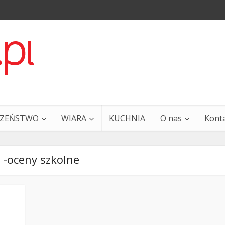
CZEŃSTWO
WIARA
KUCHNIA
O nas
Kont
 -oceny szkolne
a i Ty – 29 grudnia
Ewangelia i Ty – 27 grud