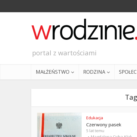
portal z wartościami
MAŁŻEŃSTWO
RODZINA
SPOŁE
Tag
Edukacja
Czerwony pasek
Ewangeli
5 lat temu
Magdalena Cicha-Kłak