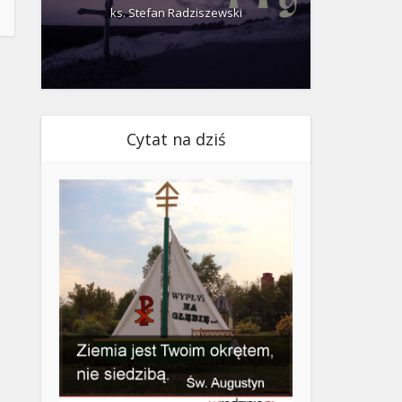
ks. Stefan Radziszewski
ks.
Cytat na dziś