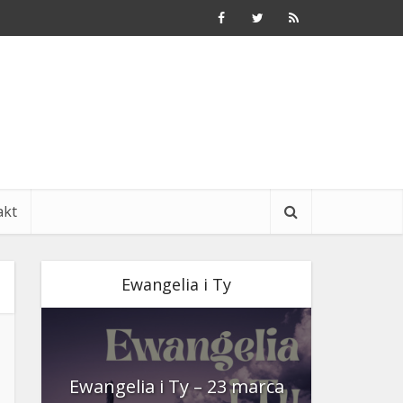
akt
Ewangelia i Ty
nia
Ewangelia i Ty – 23 marca
Ewangeli